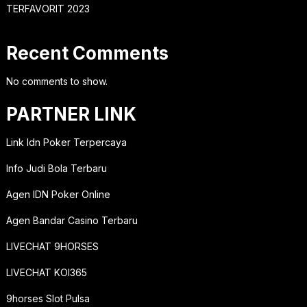
TERFAVORIT 2023
Recent Comments
No comments to show.
PARTNER LINK
Link Idn Poker Terpercaya
Info Judi Bola Terbaru
Agen IDN Poker Online
Agen Bandar Casino Terbaru
LIVECHAT 9HORSES
LIVECHAT KOI365
9horses Slot Pulsa