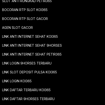
SLOT ANTI RUNGKAD PETIR365
BOCORAN RTP SLOT KOI365
BOCORAN RTP SLOT GACOR
AGEN SLOT GACOR
LINK ANTI INTERNET SEHAT KOI365
LINK ANTI INTERNET SEHAT 9HORSES
LINK ANTI INTERNET SEHAT PETIR365
LINK LOGIN 9HORSES TERBARU
LINK SLOT DEPOSIT PULSA KOI365
LINK LOGIN KOI365
LINK DAFTAR TERBARU KOI365
LINK DAFTAR 9HORSES TERBARU