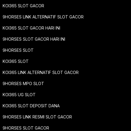
KOI365 SLOT GACOR
9HORSES LINK ALTERNATIF SLOT GACOR
KOI365 SLOT GACOR HARI INI
9HORSES SLOT GACOR HARI INI
9HORSES SLOT
KOI365 SLOT
KOI365 LINK ALTERNATIF SLOT GACOR
9HORSES MPO SLOT
KOI365 UG SLOT
KOI365 SLOT DEPOSIT DANA
9HORSES LINK RESMI SLOT GACOR
9HORSES SLOT GACOR