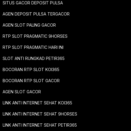
SITUS GACOR DEPOSIT PULSA
AGEN DEPOSIT PULSA TERGACOR
AGEN SLOT PALING GACOR
RTP SLOT PRAGMATIC 9HORSES
RTP SLOT PRAGMATIC HARI INI
SLOT ANTI RUNGKAD PETIR365
BOCORAN RTP SLOT KOI365
BOCORAN RTP SLOT GACOR
AGEN SLOT GACOR
LINK ANTI INTERNET SEHAT KOI365
LINK ANTI INTERNET SEHAT 9HORSES
LINK ANTI INTERNET SEHAT PETIR365