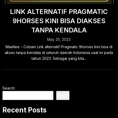
LINK ALTERNATIF PRAGMATIC
9HORSES KINI BISA DIAKSES
TANPA KENDALA
May 25, 2023
Maellee – Cobain Link alternatif Pragmatic 9horses kini bisa di
akses tanpa kendala di seluruh daerah Indonesia saat ini pada
tahun 2023. Sebagai yang kita...
Search
Search
Recent Posts