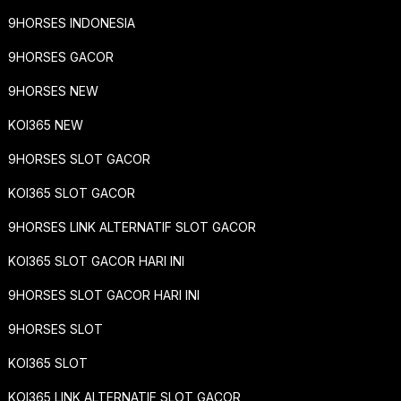
9HORSES INDONESIA
9HORSES GACOR
9HORSES NEW
KOI365 NEW
9HORSES SLOT GACOR
KOI365 SLOT GACOR
9HORSES LINK ALTERNATIF SLOT GACOR
KOI365 SLOT GACOR HARI INI
9HORSES SLOT GACOR HARI INI
9HORSES SLOT
KOI365 SLOT
KOI365 LINK ALTERNATIF SLOT GACOR