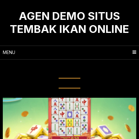
Skip
to
AGEN DEMO SITUS
content
TEMBAK IKAN ONLINE
MENU
Tag:
pg soft mahjong